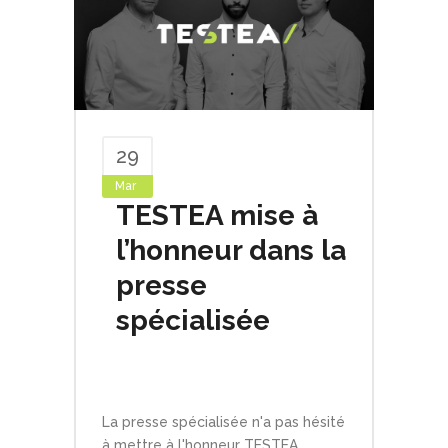
29
Mar
TESTEA mise à
l’honneur dans la
presse
spécialisée
By
Testeaweb
In
News
Comments
La presse spécialisée n'a pas hésité
à mettre à l'honneur TESTEA