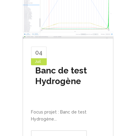
04
Juil
Banc de test
Hydrogène
By
Webtesteafr
In
News
Comments
Focus projet : Banc de test
Hydrogène...