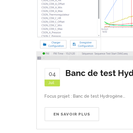
Banc de test Hy
04
Juil
By
Webtesteafr
In
News
Focus projet : Banc de test Hydrogène...
EN SAVOIR PLUS