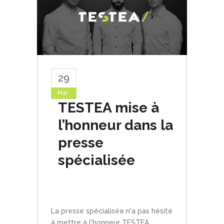
29
Mar
TESTEA mise à
l’honneur dans la
presse
spécialisée
By
Testeaweb
In
News
Comments
La presse spécialisée n'a pas hésité
à mettre à l'honneur TESTEA