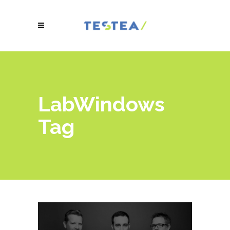
LabWindows
Tag