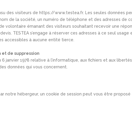
e
nsu des visiteurs de https://www.testea.fr. Les seules données per
 nom de la société, un numéro de téléphone et des adresses de cour
e volontaire émanant des visiteurs souhaitant recevoir une réponse
evis. TESTEA s’engage à réserver ces adresses à ce seul usage et 
 accessibles à aucune entité tierce.
on et de suppression
6 janvier 1978 relative à l’informatique, aux fichiers et aux liberté
n des données qui vous concernent.
 par notre hébergeur, un cookie de session peut vous être proposé d